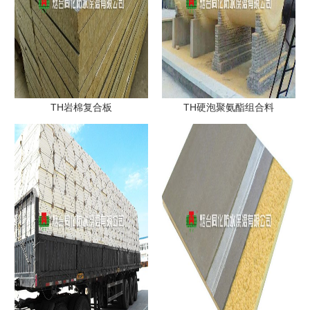
TH岩棉复合板
TH硬泡聚氨酯组合料