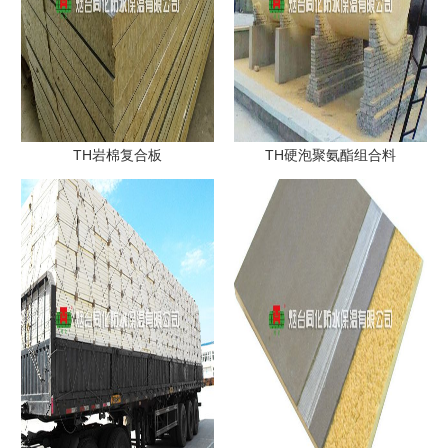
TH岩棉复合板
TH硬泡聚氨酯组合料