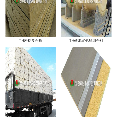
TH岩棉复合板
TH硬泡聚氨酯组合料