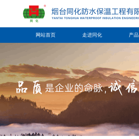
网站首页
走进同化
产品