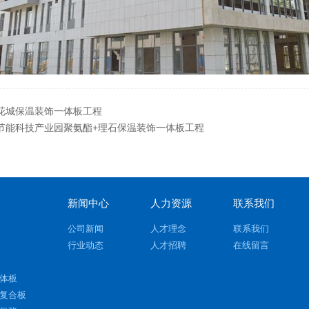
花城保温装饰一体板工程
节能科技产业园聚氨酯+理石保温装饰一体板工程
新闻中心
人力资源
联系我们
公司新闻
人才理念
联系我们
行业动态
人才招聘
在线留言
体板
复合板