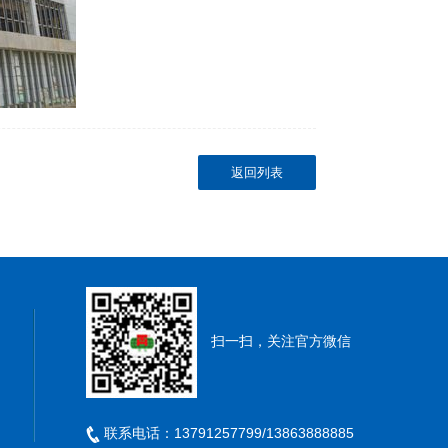
返回列表
扫一扫，关注官方微信
联系电话：13791257799/13863888885